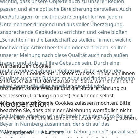
wichtig, dass unsere Objekte auch zu unserer Region
passen und eine optische Bereicherung darstellen. Auch
bei Aufträgen für die Industrie empfehlen wir jedem
Unternehmer dringend und aus voller Überzeugung,
ansprechende Gebäude zu errichten und keine bloßen
„Schachteln“ in die Landschaft zu stellen. Firmen, welche
hochwertige Artikel herstellen oder vertreiben, sollten
unserer Meinung nach diese Qualität auch nach außen
tragen und stolz auf ihre Gebäude sein. Durch eine
Wir benutzen Cookies
umfassende Beratung behalten wir dabei neben der
Wir nutzen Cookies auf unserer Website. Einige von ihnen
Qualität auch das Budget im Auge und finden gemeinsam
sind essenziell für den Betrieb der Seite, während andere
eine Lösung, die allen Aspekten gerecht wird.
uns helfen, diese Website und die Nutzererfahrung zu
verbessern (Tracking Cookies). Sie können selbst
Kooperation
entscheiden, ob Sie die Cookies zulassen möchten. Bitte
beachten Sie, dass bei einer Ablehnung womöglich nicht
Seit Jahren arbeiten wir erfolgreich mit dem Büro Roland
mehr alle Funktionalitäten der Seite zur Verfügung stehen.
Beyer in Nürnberg zusammen, der sich auf das
Würzburger Modell „Bauen für Geborgenheit“ spezialisiert
Akzeptieren
Ablehnen